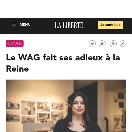
Je contribue
CULTUREL
Le WAG fait ses adieux à la
Reine