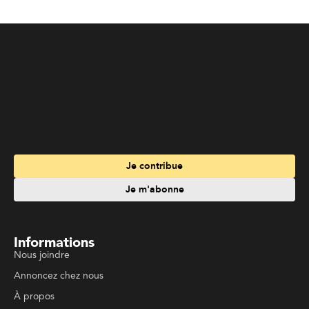
Je m'abonne
Informations
Nous joindre
Annoncez chez nous
À propos
Services
Travailler à La Liberté
Emplois en français
Archives
Suivez La Liberté