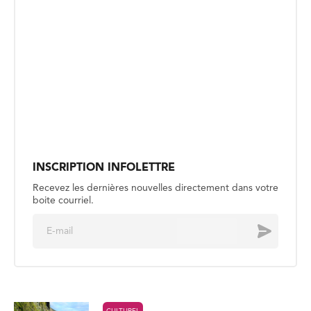
INSCRIPTION INFOLETTRE
Recevez les dernières nouvelles directement dans votre
boite courriel.
E
Envoyer
m
a
i
l
*
CULTUREL
Sous les eaux islandaises avec
Julien Nayet-Pelletier
Publié le 30 juillet
CULTUREL