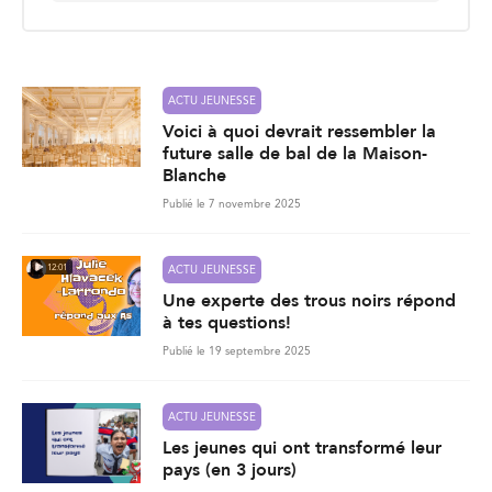
i
l
*
ACTU JEUNESSE
Voici à quoi devrait ressembler la
future salle de bal de la Maison-
Blanche
Publié le 7 novembre 2025
12:01
ACTU JEUNESSE
Une experte des trous noirs répond
à tes questions!
Publié le 19 septembre 2025
ACTU JEUNESSE
Les jeunes qui ont transformé leur
pays (en 3 jours)