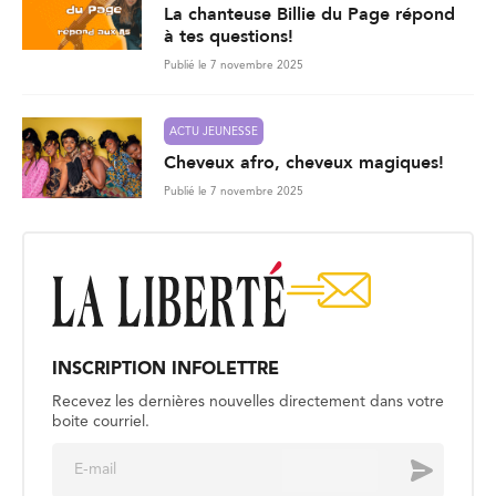
La chanteuse Billie du Page répond
à tes questions!
Publié le 7 novembre 2025
ACTU JEUNESSE
Cheveux afro, cheveux magiques!
Publié le 7 novembre 2025
INSCRIPTION INFOLETTRE
Recevez les dernières nouvelles directement dans votre
boite courriel.
E
Envoyer
m
a