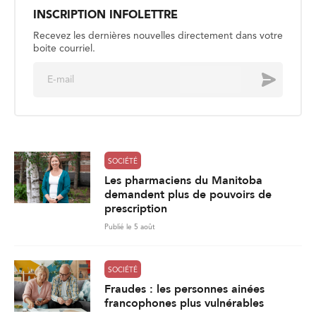
INSCRIPTION INFOLETTRE
Recevez les dernières nouvelles directement dans votre
boite courriel.
E
Envoyer
m
a
i
l
*
SOCIÉTÉ
Les pharmaciens du Manitoba
demandent plus de pouvoirs de
prescription
Publié le 5 août
SOCIÉTÉ
Fraudes : les personnes ainées
francophones plus vulnérables