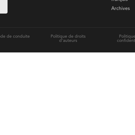
Archives
de de conduite
Politique de droits
Politiqu
d'auteurs
confident