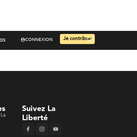
Je contribue
CONNEXION
OS
es
Suivez La
 La
Liberté
n