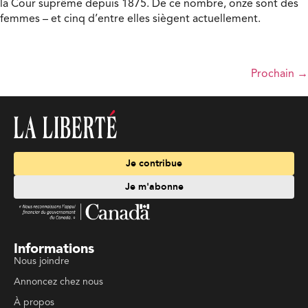
la Cour suprême depuis 1875. De ce nombre, onze sont des
femmes – et cinq d’entre elles siègent actuellement.
Prochain
→
Je contribue
Je m'abonne
Informations
Nous joindre
Annoncez chez nous
À propos