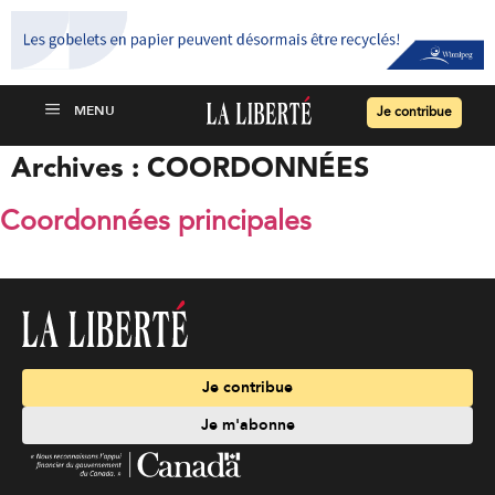
Je contribue
Archives :
COORDONNÉES
Coordonnées principales
Je contribue
Je m'abonne