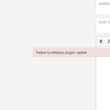
ADRESS
SUJET 
MESSA
Failed to initialize plugin: wplink
Failed to initialize plugin: wplink