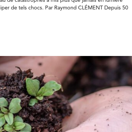
ceau de catastrophes a mis plus que jamais en lumière
nticiper de tels chocs. Par Raymond CLÉMENT Depuis 50