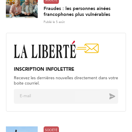
SOCIÉTÉ
Fraudes : les personnes ainées
francophones plus vulnérables
Publié le 5 août
INSCRIPTION INFOLETTRE
Recevez les dernières nouvelles directement dans votre
boite courriel.
E
Envoyer
m
a
i
l
*
SOCIÉTÉ