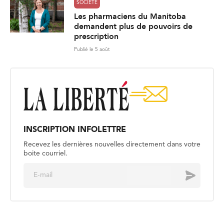
SOCIÉTÉ
Les pharmaciens du Manitoba
demandent plus de pouvoirs de
prescription
Publié le 5 août
INSCRIPTION INFOLETTRE
Recevez les dernières nouvelles directement dans votre
boite courriel.
E
Envoyer
m
a
i
l
*