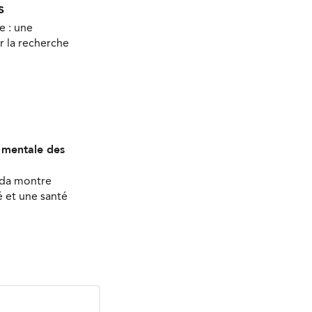
s
e : une
r la recherche
é mentale des
ada montre
 et une santé