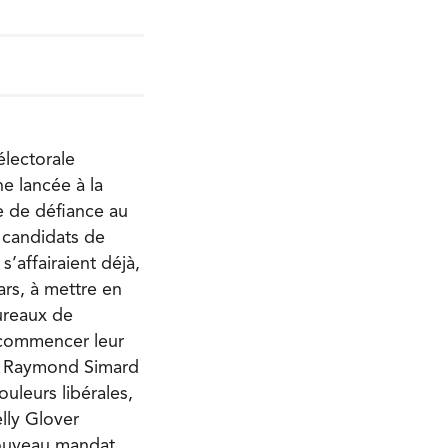
lectorale
ne lancée à la
e de défiance au
 candidats de
s’affairaient déjà,
ars, à mettre en
ureaux de
commencer leur
.
Raymond Simard
ouleurs libérales,
lly Glover
ouveau mandat