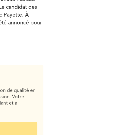
Le candidat des
c Payette. À
e été annoncé pour
ion de qualité en
sion. Votre
ant et à