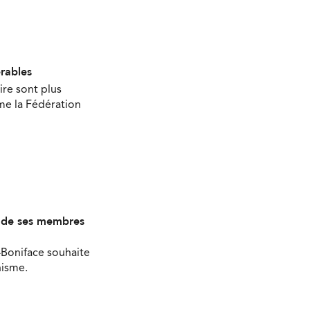
érables
ire sont plus
ime la Fédération
s de ses membres
-Boniface souhaite
nisme.