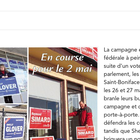
La campagne é
fédérale à pei
suite d’un vot
parlement, les
Saint-Boniface 
les 26 et 27 m
branle leurs b
campagne et 
porte-à-porte
défendra les c
tandis que She
briguera un n