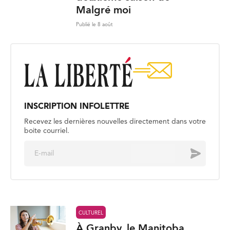
Malgré moi
Publié le 8 août
INSCRIPTION INFOLETTRE
Recevez les dernières nouvelles directement dans votre
boite courriel.
E
Envoyer
m
a
i
l
*
CULTUREL
À Granby, le Manitoba