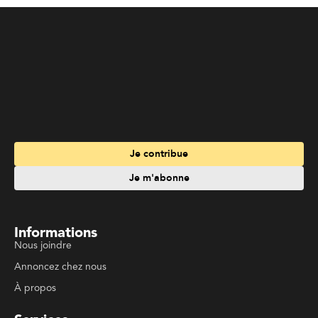
Je contribue
Je m'abonne
Informations
Nous joindre
Annoncez chez nous
À propos
Services
Travailler à La Liberté
Emplois en français
Archives