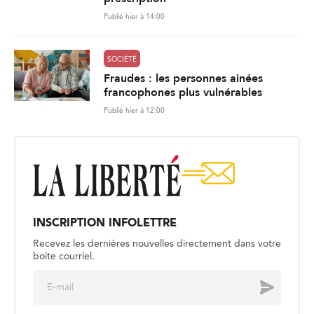
Publié hier à 14:00
SOCIÉTÉ
Fraudes : les personnes ainées
francophones plus vulnérables
Publié hier à 12:00
INSCRIPTION INFOLETTRE
Recevez les dernières nouvelles directement dans votre
boite courriel.
E
Envoyer
m
a