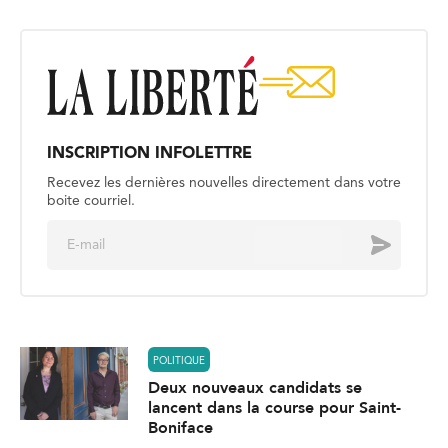
INSCRIPTION INFOLETTRE
Recevez les dernières nouvelles directement dans votre
boite courriel.
E
Envoyer
m
a
i
l
*
POLITIQUE
Deux nouveaux candidats se
lancent dans la course pour Saint-
Boniface