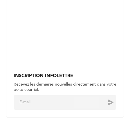
INSCRIPTION INFOLETTRE
Recevez les dernières nouvelles directement dans votre
boite courriel.
E
Envoyer
m
a
i
l
*
SOCIÉTÉ
Le Musée de Saint-Boniface
recherche les descendants de ses
membres fondateurs
Publié le 4 août