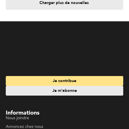
Je contribue
Je m'abonne
Informations
Nous joindre
Annoncez chez nous
À propos
Services
Travailler à La Liberté
Emplois en français
Archives
Suivez La Liberté