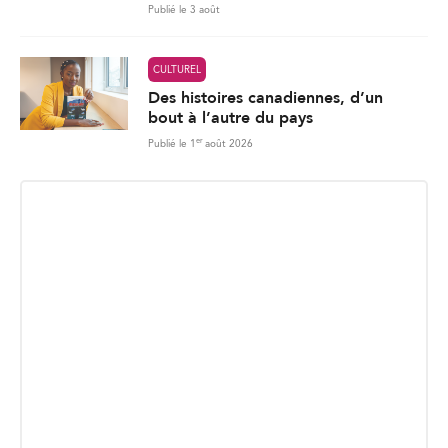
Publié le 3 août
CULTUREL
Des histoires canadiennes, d’un
bout à l’autre du pays
er
Publié le 1
août 2026
INSCRIPTION INFOLETTRE
Recevez les dernières nouvelles directement dans votre
boite courriel.
E
Envoyer
m
a
i