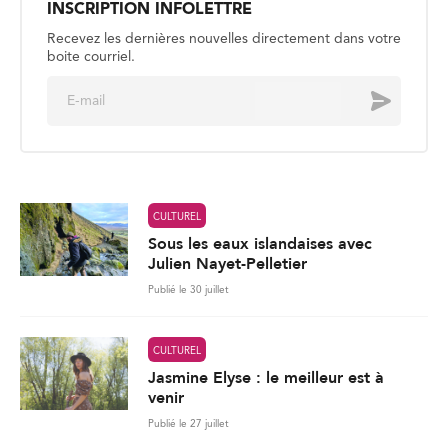
l
*
CULTUREL
Sous les eaux islandaises avec
Julien Nayet-Pelletier
Publié le 30 juillet
CULTUREL
Jasmine Elyse : le meilleur est à
venir
Publié le 27 juillet
CULTUREL
Les souvenirs de la Côte d’Ivoire,
partagés avec le monde
Publié le 24 juillet
282