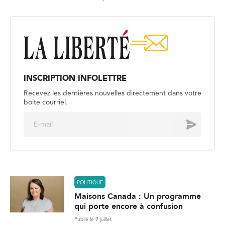
INSCRIPTION INFOLETTRE
Recevez les dernières nouvelles directement dans votre
boite courriel.
E
Envoyer
m
a
i
l
*
POLITIQUE
Maisons Canada : Un programme
qui porte encore à confusion
Publié le 9 juillet