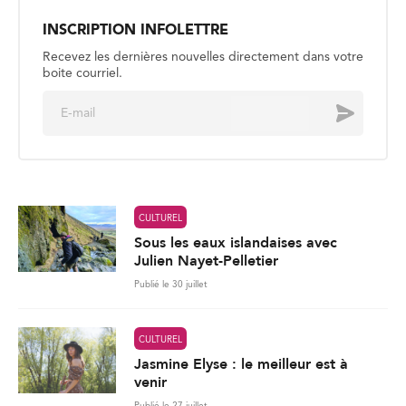
INSCRIPTION INFOLETTRE
Recevez les dernières nouvelles directement dans votre
boite courriel.
E
Envoyer
m
a
i
l
*
CULTUREL
Sous les eaux islandaises avec
Julien Nayet-Pelletier
Publié le 30 juillet
CULTUREL
Jasmine Elyse : le meilleur est à
venir
Publié le 27 juillet