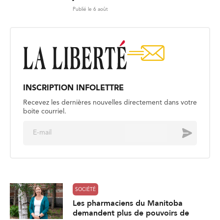
Publié le 6 août
INSCRIPTION INFOLETTRE
Recevez les dernières nouvelles directement dans votre
boite courriel.
E
Envoyer
m
a
i
l
*
SOCIÉTÉ
Les pharmaciens du Manitoba
demandent plus de pouvoirs de