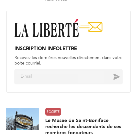
INSCRIPTION INFOLETTRE
Recevez les dernières nouvelles directement dans votre
boite courriel.
E
Envoyer
m
a
i
l
*
SOCIÉTÉ
Le Musée de Saint-Boniface
recherche les descendants de ses
membres fondateurs