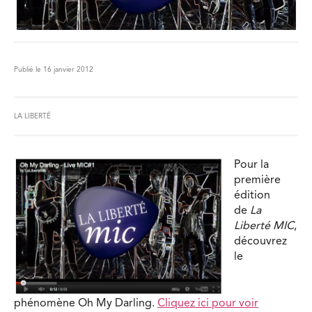
Publié le 16 janvier 2012
LA LIBERTÉ
Pour la
première
édition
de
La
Liberté MIC
,
découvrez
le
phénomène Oh My Darling.
Cliquez ici pour voir