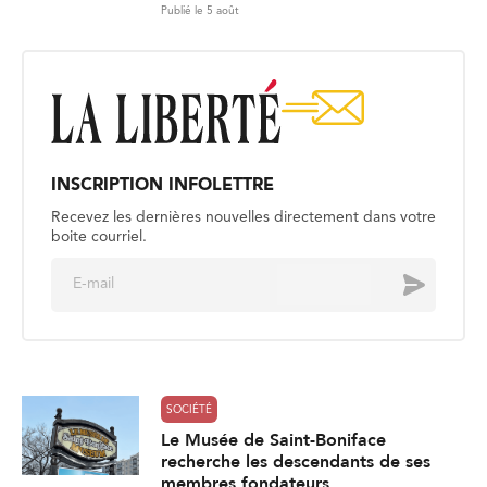
Publié le 5 août
INSCRIPTION INFOLETTRE
Recevez les dernières nouvelles directement dans votre
boite courriel.
E
Envoyer
m
a
i
l
*
SOCIÉTÉ
Le Musée de Saint-Boniface
recherche les descendants de ses
membres fondateurs