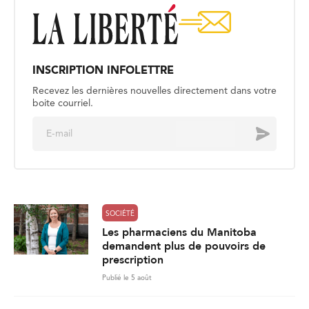
INSCRIPTION INFOLETTRE
Recevez les dernières nouvelles directement dans votre
boite courriel.
E
Envoyer
m
a
i
l
*
SOCIÉTÉ
Les pharmaciens du Manitoba
demandent plus de pouvoirs de
prescription
Publié le 5 août