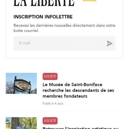
INSCRIPTION INFOLETTRE
Recevez les dernières nouvelles directement dans votre
boite courriel.
E
Envoyer
m
a
i
l
*
SOCIÉTÉ
Le Musée de Saint-Boniface
recherche les descendants de ses
membres fondateurs
Publié le 4 août
SOCIÉTÉ
Retrouver l’inspiration artistique au