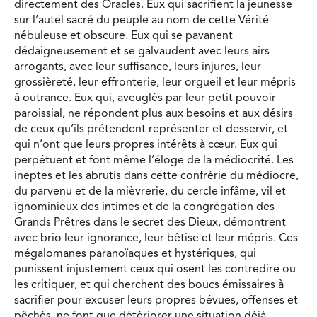
directement des Oracles. Eux qui sacrifient la jeunesse
sur l’autel sacré du peuple au nom de cette Vérité
nébuleuse et obscure. Eux qui se pavanent
dédaigneusement et se galvaudent avec leurs airs
arrogants, avec leur suffisance, leurs injures, leur
grossièreté, leur effronterie, leur orgueil et leur mépris
à outrance. Eux qui, aveuglés par leur petit pouvoir
paroissial, ne répondent plus aux besoins et aux désirs
de ceux qu’ils prétendent représenter et desservir, et
qui n’ont que leurs propres intérêts à cœur. Eux qui
perpétuent et font même l’éloge de la médiocrité. Les
ineptes et les abrutis dans cette confrérie du médiocre,
du parvenu et de la mièvrerie, du cercle infâme, vil et
ignominieux des intimes et de la congrégation des
Grands Prêtres dans le secret des Dieux, démontrent
avec brio leur ignorance, leur bêtise et leur mépris. Ces
mégalomanes paranoïaques et hystériques, qui
punissent injustement ceux qui osent les contredire ou
les critiquer, et qui cherchent des boucs émissaires à
sacrifier pour excuser leurs propres bévues, offenses et
pêchés, ne font que détériorer une situation déjà