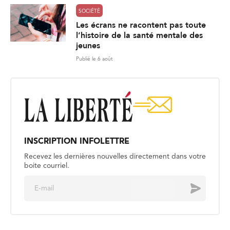
SOCIÉTÉ
Les écrans ne racontent pas toute
l’histoire de la santé mentale des
jeunes
Publié le 6 août
INSCRIPTION INFOLETTRE
Recevez les dernières nouvelles directement dans votre
boite courriel.
E
Envoyer
m
a
i
l
*