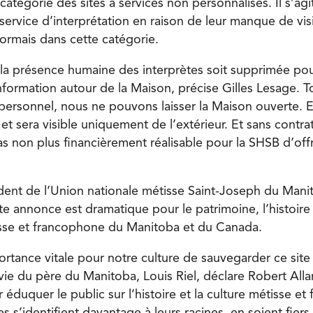
catégorie des sites à services non personnalisés. Il s’agi
e service d’interprétation en raison de leur manque de vi
sormais dans cette catégorie.
 la présence humaine des interprètes soit supprimée pour
ormation autour de la Maison, précise Gilles Lesage. Tou
personnel, nous ne pouvons laisser la Maison ouverte. E
et sera visible uniquement de l’extérieur. Et sans contra
as non plus financièrement réalisable pour la SHSB d’offr
ident de l’Union nationale métisse Saint-Joseph du Ma
te annonce est dramatique pour le patrimoine, l’histoire 
isse et francophone du Manitoba et du Canada.
rtance vitale pour notre culture de sauvegarder ce site 
vie du père du Manitoba, Louis Riel, déclare Robert Alla
r éduquer le public sur l’histoire et la culture métisse e
s s’identifient davantage à leurs racines, en soient fiers