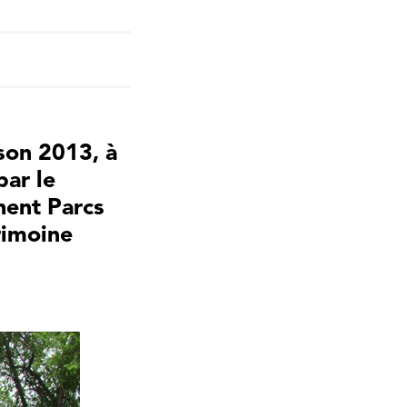
son 2013, à
par le
hent Parcs
rimoine