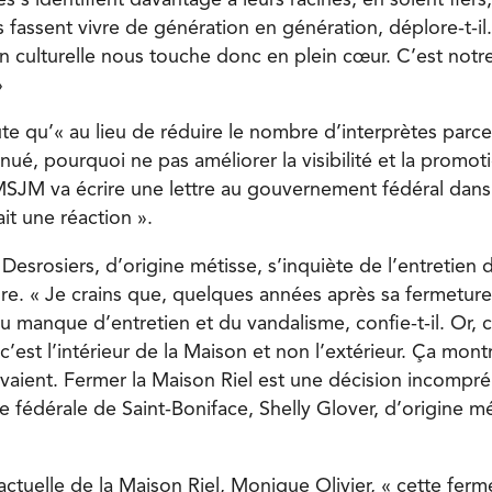
es fassent vivre de génération en génération, déplore-t-il
ion culturelle nous touche donc en plein cœur. C’est notre
»
ute qu’« au lieu de réduire le nombre d’interprètes par
inué, pourquoi ne pas améliorer la visibilité et la promot
SJM va écrire une lettre au gouverne­ment fédéral dans
ait une réaction ».
 Desrosiers, d’origine métisse, s’inquiète de l’entretien 
re. « Je crains que, quelques années après sa fermeture,
u manque d’entretien et du vandalisme, confie-t-il. Or, c
, c’est l’intérieur de la Maison et non l’extérieur. Ça mo
vivaient. Fermer la Maison Riel est une décision incompr
e fédérale de Saint-Boniface, Shelly Glover, d’origine mét
 actuelle de la Maison Riel, Monique Olivier, « cette fe