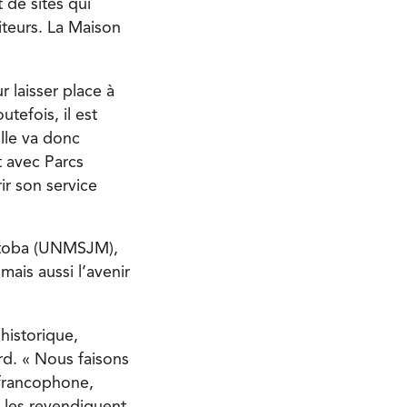
t de sites qui
siteurs. La Maison
 laisser place à
tefois, il est
lle va donc
t avec Parcs
ir son service
nitoba (UNMSJM),
mais aussi l’avenir
historique,
rd. « Nous faisons
t francophone,
, les revendiquent