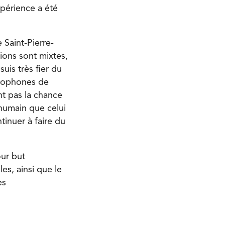
xpérience a été
Saint-Pierre-
ions sont mixtes,
uis très fier du
ancophones de
nt pas la chance
n humain que celui
tinuer à faire du
our but
es, ainsi que le
es