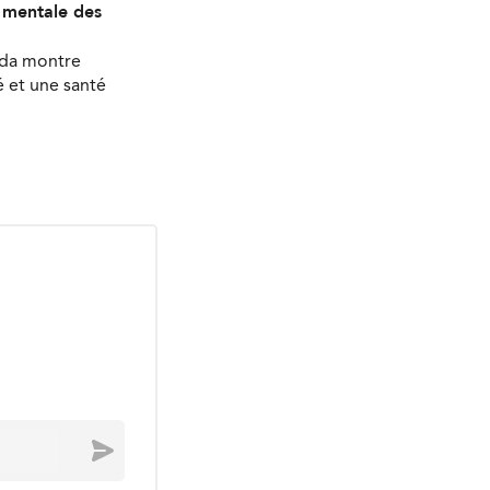
é mentale des
ada montre
 et une santé
Envoyer