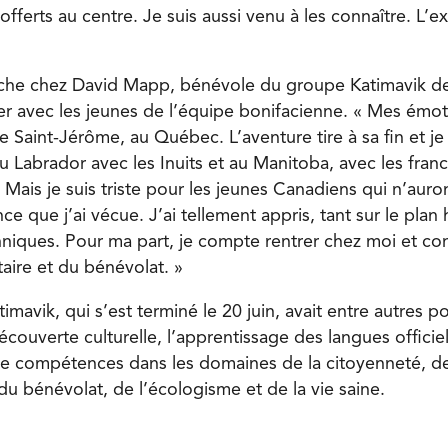
 offerts au centre. Je suis aussi venu à les connaître. L’e
he chez David Mapp, bénévole du groupe Katimavik de 
er avec les jeunes de l’équipe bonifacienne. « Mes émot
e Saint-Jérôme, au Québec. L’aventure tire à sa fin et je s
 au Labrador avec les Inuits et au Manitoba, avec les fr
. Mais je suis triste pour les jeunes Canadiens qui n’auro
nce que j’ai vécue. J’ai tellement appris, tant sur le pla
hniques. Pour ma part, je compte rentrer chez moi et con
aire et du bénévolat. »
avik, qui s’est terminé le 20 juin, avait entre autres p
couverte culturelle, l’apprentissage des langues officiell
 compétences dans les domaines de la citoyenneté, d
u bénévolat, de l’écologisme et de la vie saine.