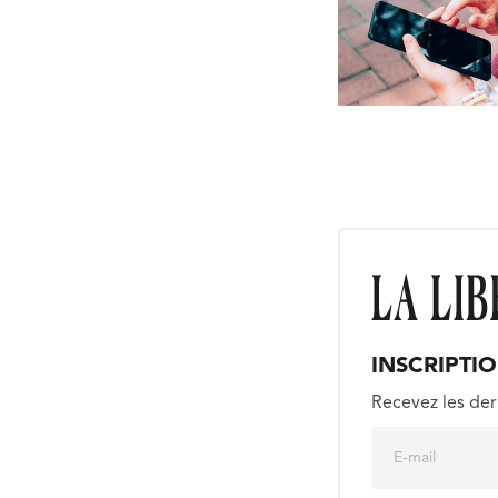
INSCRIPTI
Recevez les der
E
m
a