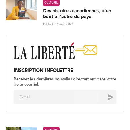
CULTUREL
Des histoires canadiennes, d’un
bout à l’autre du pays
er
Publié le 1
août 2026
INSCRIPTION INFOLETTRE
Recevez les dernières nouvelles directement dans votre
boite courriel.
E
Envoyer
m
a
i
l
*