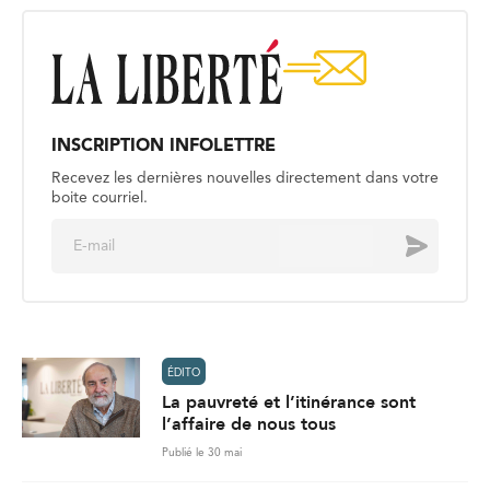
INSCRIPTION INFOLETTRE
Recevez les dernières nouvelles directement dans votre
boite courriel.
E
Envoyer
m
a
i
l
*
ÉDITO
La pauvreté et l’itinérance sont
l’affaire de nous tous
Publié le 30 mai