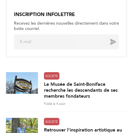
a
i
l
*
SOCIÉTÉ
Le Musée de Saint-Boniface
recherche les descendants de ses
membres fondateurs
Publié le 4 août
SOCIÉTÉ
Retrouver l’inspiration artistique au
parc national du Mont-Riding
Publié le 4 août
SOCIÉTÉ
La sécurité aquatique, un enjeu
estival