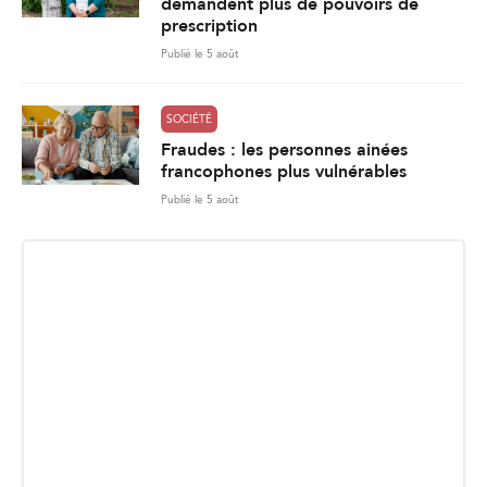
demandent plus de pouvoirs de
prescription
Publié le 5 août
SOCIÉTÉ
Fraudes : les personnes ainées
francophones plus vulnérables
Publié le 5 août
INSCRIPTION INFOLETTRE
Recevez les dernières nouvelles directement dans votre
boite courriel.
E
Envoyer
m