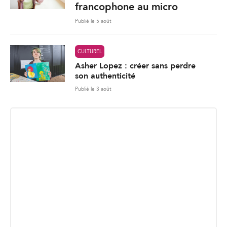
francophone au micro
Publié le 5 août
CULTUREL
Asher Lopez : créer sans perdre
son authenticité
Publié le 3 août
INSCRIPTION INFOLETTRE
Recevez les dernières nouvelles directement dans votre
boite courriel.
E
Envoyer
m