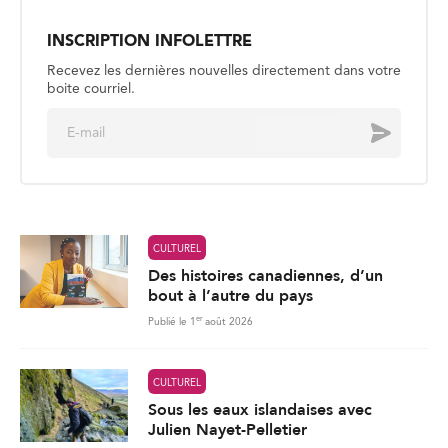
a
i
l
*
CULTUREL
Des histoires canadiennes, d’un
bout à l’autre du pays
er
Publié le 1
août 2026
CULTUREL
Sous les eaux islandaises avec
Julien Nayet-Pelletier
Publié le 30 juillet
CULTUREL
Jasmine Elyse : le meilleur est à
venir
Publié le 27 juillet