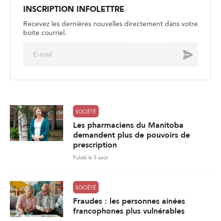
INSCRIPTION INFOLETTRE
Recevez les dernières nouvelles directement dans votre
boite courriel.
E
Envoyer
m
a
i
l
*
SOCIÉTÉ
Les pharmaciens du Manitoba
demandent plus de pouvoirs de
prescription
Publié le 5 août
SOCIÉTÉ
Fraudes : les personnes ainées
francophones plus vulnérables