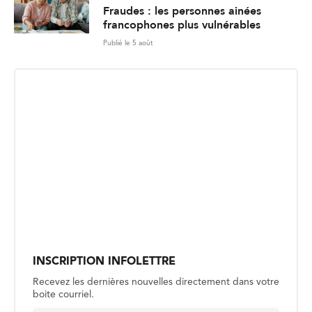
Fraudes : les personnes ainées
francophones plus vulnérables
Publié le 5 août
INSCRIPTION INFOLETTRE
Recevez les dernières nouvelles directement dans votre
boite courriel.
E
Envoyer
m
a
i
l
*
SOCIÉTÉ