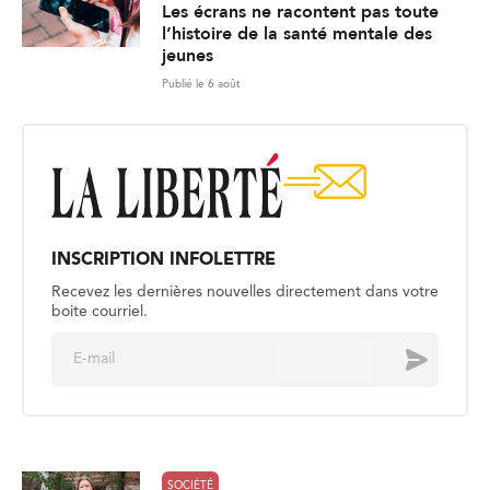
Les écrans ne racontent pas toute
l’histoire de la santé mentale des
jeunes
Publié le 6 août
INSCRIPTION INFOLETTRE
Recevez les dernières nouvelles directement dans votre
boite courriel.
E
Envoyer
m
a
i
l
*
SOCIÉTÉ