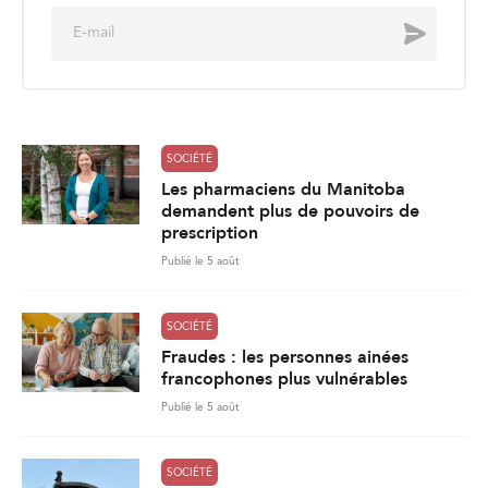
E
Envoyer
m
a
i
l
*
SOCIÉTÉ
Les pharmaciens du Manitoba
demandent plus de pouvoirs de
prescription
Publié le 5 août
SOCIÉTÉ
Fraudes : les personnes ainées
francophones plus vulnérables
Publié le 5 août
SOCIÉTÉ