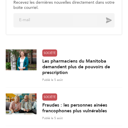
Recevez les dernières nouvelles directement dans votre
boite courriel.
E
Envoyer
m
a
i
l
*
SOCIÉTÉ
Les pharmaciens du Manitoba
demandent plus de pouvoirs de
prescription
Publié le 5 août
SOCIÉTÉ
Fraudes : les personnes ainées
francophones plus vulnérables
Publié le 5 août