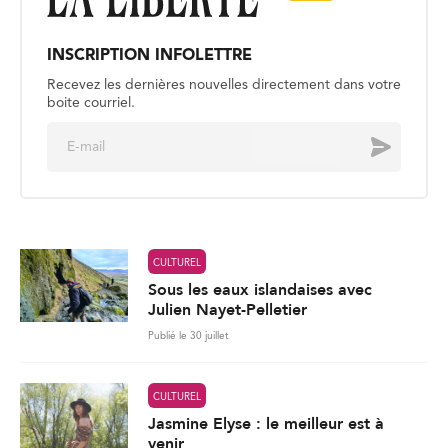
INSCRIPTION INFOLETTRE
Recevez les dernières nouvelles directement dans votre
boite courriel.
E
Envoyer
m
a
i
l
*
CULTUREL
Sous les eaux islandaises avec
Julien Nayet-Pelletier
Publié le 30 juillet
CULTUREL
Jasmine Elyse : le meilleur est à
venir