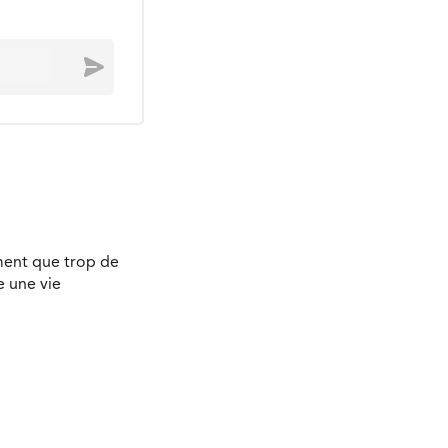
Envoyer
ment que trop de
e une vie