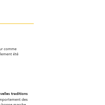
bour comme
alement été
velles traditions
comportement des
 la bonne marche