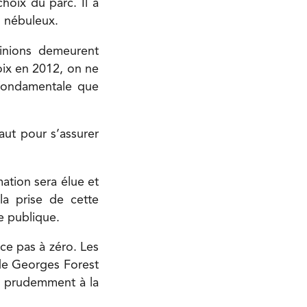
hoix du parc. Il a
s nébuleux.
pinions demeurent
oix en 2012, on ne
 fondamentale que
aut pour s’assurer
ation sera élue et
 la prise de cette
e publique.
ce pas à zéro. Les
 de Georges Forest
é prudemment à la