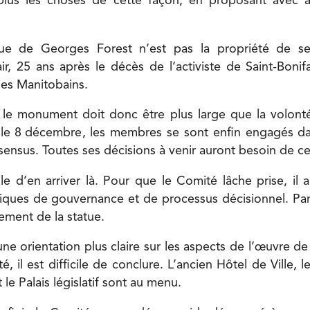
plus les choses de cette façon, en proposant avec a
ique de Georges Forest n’est pas la propriété de se
, 25 ans après le décès de l’activiste de Saint-Boni
les Manitobains.
 le monument doit donc être plus large que la volont
le 8 décembre, les membres se sont enfin engagés 
ensus. Toutes ses décisions à venir auront besoin de cet
ile d’en arriver là. Pour que le Comité lâche prise, il 
iques de gouvernance et de processus décisionnel. Pa
ement de la statue.
une orientation plus claire sur les aspects de l’œuvre d
ité, il est difficile de conclure. L’ancien Hôtel de Ville, 
 le Palais législatif sont au menu.