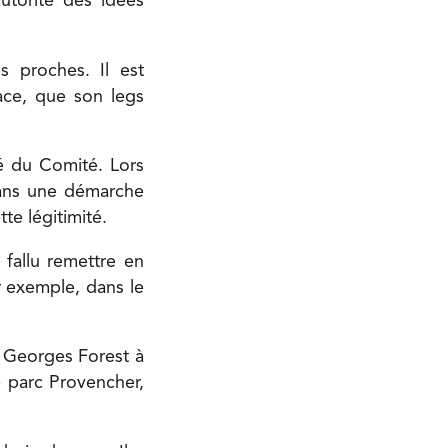
utorité des idées
s proches. Il est
face, que son legs
é du Comité. Lors
dans une démarche
te légitimité.
a fallu remettre en
r exemple, dans le
e Georges Forest à
le parc Provencher,