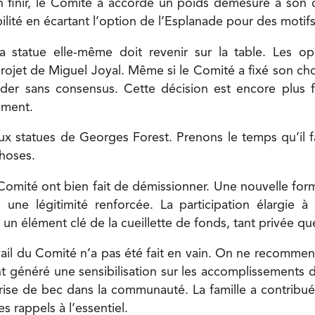
 finir, le Comité a accordé un poids démesuré à son c
ilité en écartant l’option de l’Esplanade pour des motif
a statue elle-même doit revenir sur la table. Les o
projet de Miguel Joyal. Même si le Comité a fixé son ch
der sans consensus. Cette décision est encore plus
ement.
eux statues de Georges Forest. Prenons le temps qu’il f
choses.
mité ont bien fait de démissionner. Une nouvelle form
 une légitimité renforcée. La participation élargie à
un élément clé de la cueillette de fonds, tant privée qu
avail du Comité n’a pas été fait en vain. On ne recommen
t généré une sensibilisation sur les accomplissements
rise de bec dans la communauté. La famille a contribu
s rappels à l’essentiel.