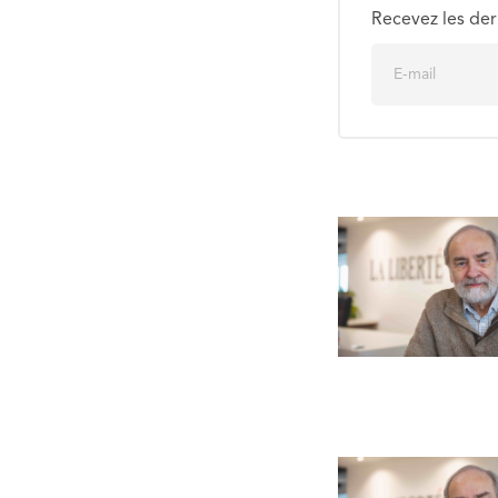
Recevez les der
E
m
a
i
l
*