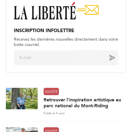
INSCRIPTION INFOLETTRE
Recevez les dernières nouvelles directement dans votre
boite courriel.
E
Envoyer
m
a
i
l
*
SOCIÉTÉ
Retrouver l’inspiration artistique au
parc national du Mont-Riding
Publié le 4 août
SOCIÉTÉ