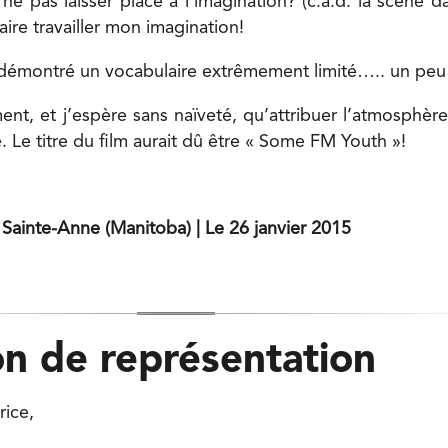
as laisser place à l’imagination? (c.à.d. la scène d
faire travailler mon imagination!
ontré un vocabulaire extrêmement limité….. un peu 
ent, et j’espère sans naïveté, qu’attribuer l’atmosphèr
e. Le titre du film aurait dû être « Some FM Youth »!
 Sainte-Anne (Manitoba) | Le 26 janvier 2015
n de représentation
rice,