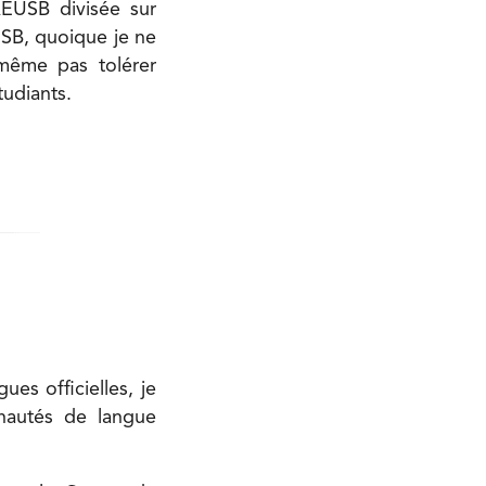
AEUSB divisée sur
’USB, quoique je ne
même pas tolérer
tudiants.
es officielles, je
unautés de langue