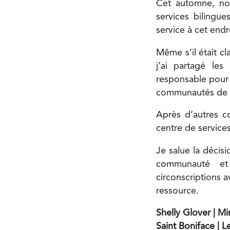
Cet automne, nou
services bilingu
service à cet endr
Même s’il était cl
j’ai partagé le
responsable pour 
communautés de la
Après d’autres co
centre de service
Je salue la décis
communauté et 
circonscriptions 
ressource.
Shelly Glover | Mi
Saint Boniface | L