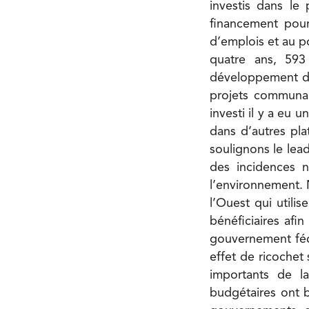
investis dans le
financement pour
d’emplois et au p
quatre ans, 593
développement dur
projets communau
investi il y a eu 
dans d’autres pla
soulignons le lea
des incidences n
l’environnement. 
l’Ouest qui util
bénéficiaires afin
gouvernement fédé
effet de ricochet 
importants de l
budgétaires ont b