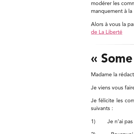
modérer les comm
manquement à la 
Alors à vous la pa
de La Liberté
« Some
Madame la rédact
Je viens vous fair
Je félicite les c
suivants :
1) Je n’ai pas ap