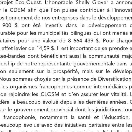
 projet Éco-Ouest. L’honorable Shelly Glover a ann
 le CDEM afin que l’on puisse contribuer à l’innovati
ositionnement de nos entreprises dans le développeme
 900 $ ont été investis dans le développement 
able pour les municipalités bilingues qui ont menés à
taires pour une valeur de 8 664 439 $. Pour chaque
un effet levier de 14,59 $. Il est important de se prendre
tes-bandes dont bénéficient aussi la communauté majori
dership de notre représentante gouvernementale dans u
on seulement sur la prospérité, mais sur le dévelo
Nous sommes choyés par la présence de Diversificatio
ise les organismes francophones comme intermédiaires 
 de rejoindre les CLOSM et d’en assurer leur vitalité. L
ral a beaucoup évolué depuis les dernières années. C
sur le gouvernement provincial dont les juridictions tou
a francophonie, notamment la santé et l’éducation
eaucoup évolué avec des initiatives paritaires entre l