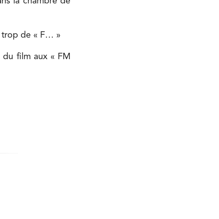
ans la chambre de
trop de « F… »
e du film aux « FM