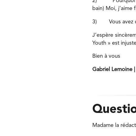
2) Pourquoi ne p
bain) Moi, j’aime 
3) Vous avez dém
J’espère sincèrem
Youth » est injust
Bien à vous
Gabriel Lemoine |
Questio
Madame la rédact