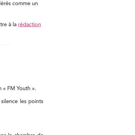
idérés comme un
tre à la
rédaction
m « FM Youth ».
silence les points