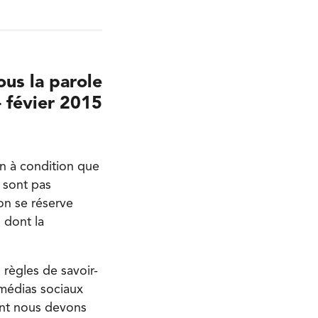
ous la parole
 févier 2015
on à condition que
 sont pas
on se réserve
 dont la
 règles de savoir-
 médias sociaux
ant nous devons