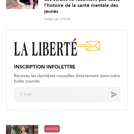
l’histoire de la santé mentale des
jeunes
Publié hier à 16:00
INSCRIPTION INFOLETTRE
Recevez les dernières nouvelles directement dans votre
boite courriel.
E
Envoyer
m
a
i
l
*
SOCIÉTÉ