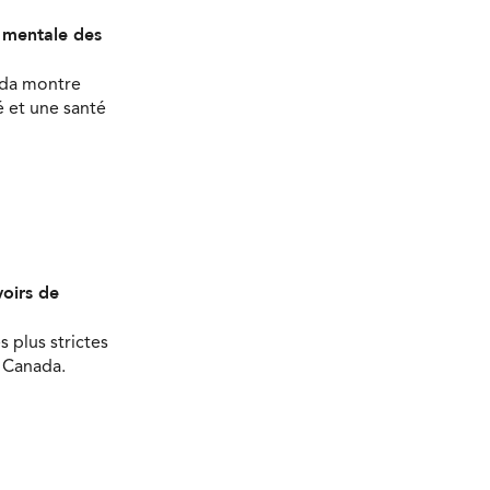
é mentale des
ada montre
 et une santé
oirs de
s plus strictes
u Canada.