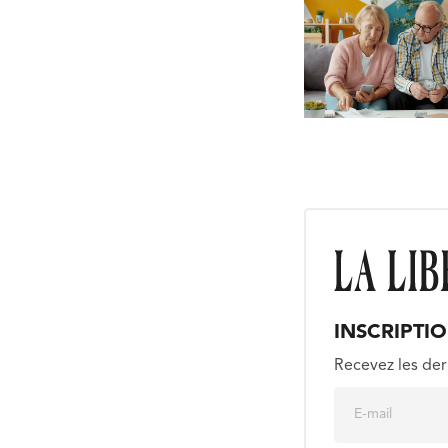
INSCRIPTI
Recevez les der
E
m
a