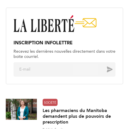
INSCRIPTION INFOLETTRE
Recevez les dernières nouvelles directement dans votre
boite courriel.
E
Envoyer
m
a
i
l
*
SOCIÉTÉ
Les pharmaciens du Manitoba
demandent plus de pouvoirs de
prescription