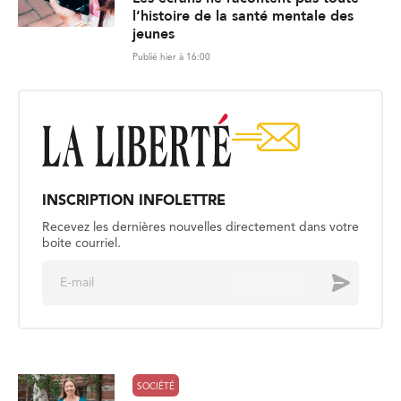
l’histoire de la santé mentale des
jeunes
Publié hier à 16:00
INSCRIPTION INFOLETTRE
Recevez les dernières nouvelles directement dans votre
boite courriel.
E
Envoyer
m
a
i
l
*
SOCIÉTÉ