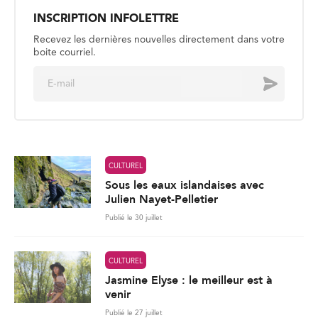
INSCRIPTION INFOLETTRE
Recevez les dernières nouvelles directement dans votre
boite courriel.
E
Envoyer
m
a
i
l
*
CULTUREL
Sous les eaux islandaises avec
Julien Nayet-Pelletier
Publié le 30 juillet
CULTUREL
Jasmine Elyse : le meilleur est à
venir
Publié le 27 juillet