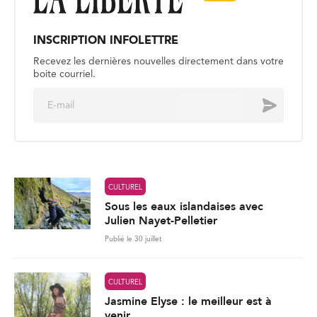
INSCRIPTION INFOLETTRE
Recevez les dernières nouvelles directement dans votre
boite courriel.
E
Envoyer
m
a
i
l
*
CULTUREL
Sous les eaux islandaises avec
Julien Nayet-Pelletier
Publié le 30 juillet
CULTUREL
Jasmine Elyse : le meilleur est à
venir