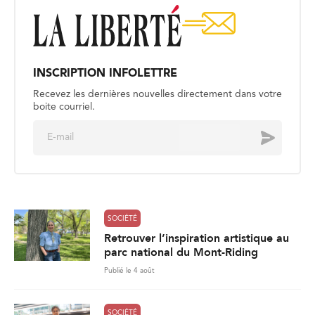
INSCRIPTION INFOLETTRE
Recevez les dernières nouvelles directement dans votre
boite courriel.
E
Envoyer
m
a
i
l
*
SOCIÉTÉ
Retrouver l’inspiration artistique au
parc national du Mont-Riding
Publié le 4 août
SOCIÉTÉ