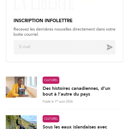
INSCRIPTION INFOLETTRE
Recevez les dernières nouvelles directement dans votre
boite courriel.
E
Envoyer
m
a
i
l
*
CULTUREL
Des histoires canadiennes, d’un
bout à l’autre du pays
er
Publié le 1
août 2026
CULTUREL
Sous les eaux islandaises avec