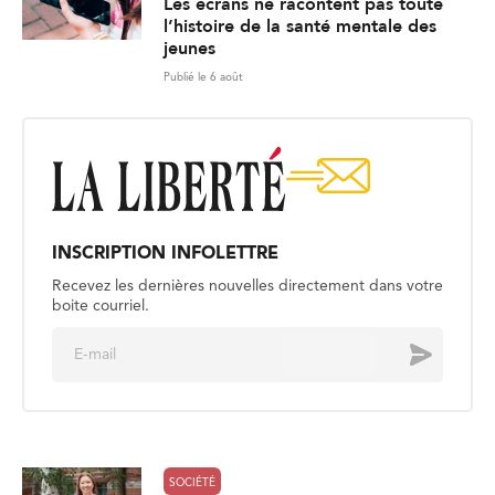
Les écrans ne racontent pas toute
l’histoire de la santé mentale des
jeunes
Publié le 6 août
INSCRIPTION INFOLETTRE
Recevez les dernières nouvelles directement dans votre
boite courriel.
E
Envoyer
m
a
i
l
*
SOCIÉTÉ