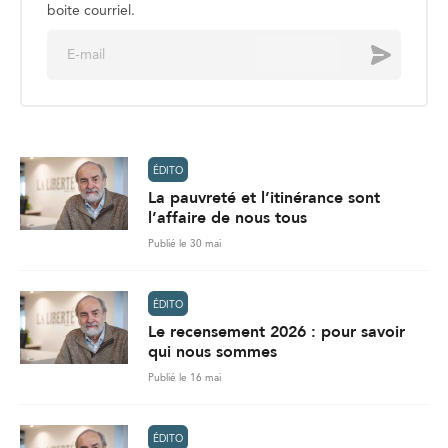
boite courriel.
E
Envoyer
m
a
i
l
*
ÉDITO
La pauvreté et l’itinérance sont
l’affaire de nous tous
Publié le 30 mai
ÉDITO
Le recensement 2026 : pour savoir
qui nous sommes
Publié le 16 mai
ÉDITO