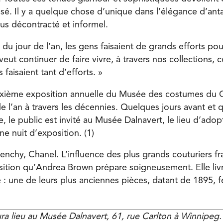
ssé. Il y a quelque chose d’unique dans l’élégance d’ant
us décontracté et informel.
n du jour de l’an, les gens faisaient de grands efforts pou
eut continuer de faire vivre, à travers nos collections, 
 faisaient tant d’efforts. »
uxième exposition annuelle du Musée des costumes du C
de l’an à travers les décennies. Quelques jours avant et 
e, le public est invité au Musée Dalnavert, le lieu d’ad
ne nuit d’exposition. (1)
venchy, Chanel. L’influence des plus grands couturiers fra
osition qu’Andrea Brown prépare soigneusement. Elle livr
: une de leurs plus anciennes pièces, datant de 1895, fe
aura lieu au Musée Dalnavert, 61, rue Carlton à Winnipeg