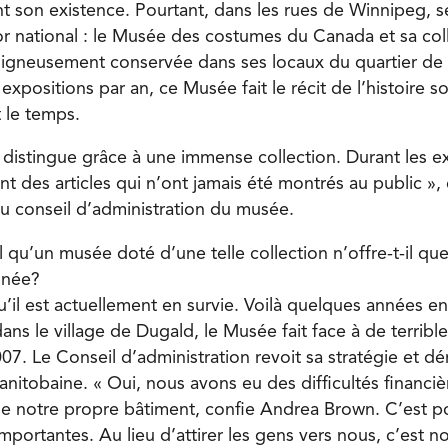
 son existence. Pourtant, dans les rues de Winnipeg, se
or national : le Musée des costumes du Canada et sa col
soigneusement conservée dans ses locaux du quartier de
positions par an, ce Musée fait le récit de l’histoire s
 le temps.
distingue grâce à une immense collection. Durant les e
nt des articles qui n’ont jamais été montrés au public »
 conseil d’administration du musée.
 qu’un musée doté d’une telle collection n’offre-t-il qu
nnée?
u’il est actuellement en survie. Voilà quelques années e
ns le village de Dugald, le Musée fait face à de terribl
07. Le Conseil d’administration revoit sa stratégie et
anitobaine. « Oui, nous avons eu des difficultés financi
de notre propre bâtiment, confie Andrea Brown. C’est 
mportantes. Au lieu d’attirer les gens vers nous, c’est no