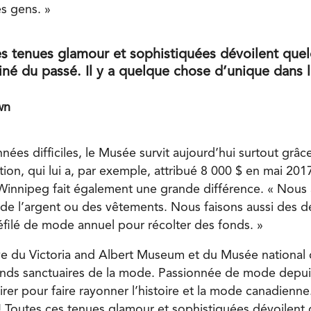
es gens. »
es tenues glamour et sophistiquées dévoilent que
finé du passé. Il y a quelque chose d’unique dans 
wn
nées difficiles, le Musée survit aujourd’hui surtout grâce
on, qui lui a, par exemple, attribué 8 000 $ en mai 201
Winnipeg fait également une grande différence. « Nous
 de l’argent ou des vêtements. Nous faisons aussi des dé
filé de mode annuel pour récolter des fonds. »
 du Victoria and Albert Museum et du Musée national d
nds sanctuaires de la mode. Passionnée de mode depuis
irer pour faire rayonner l’histoire et la mode canadienne
! Toutes ces tenues glamour et sophistiquées dévoilent