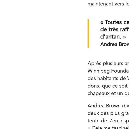
maintenant vers l
« Toutes c
de très raf
d’antan. »
Andrea Bro
Après plusieurs an
Winnipeg Foundati
des habitants de 
dons, que ce soit
chapeaux et un dé
Andrea Brown rêve
deux des plus gra
tente de s’en insp
« Cela me fascine