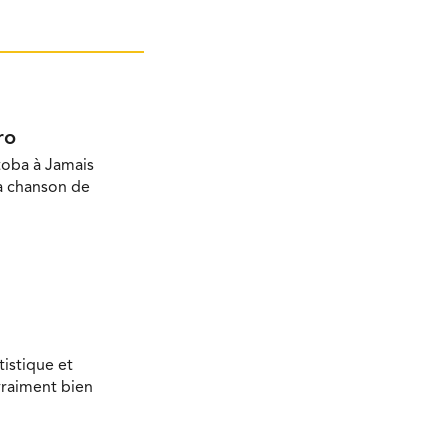
ro
toba à Jamais
la chanson de
tistique et
vraiment bien