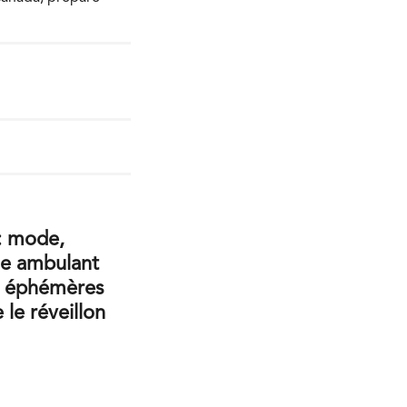
: mode,
ple ambulant
s éphémères
 le réveillon