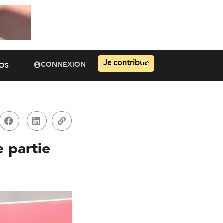
Je contribue
CONNEXION
OS
 partie