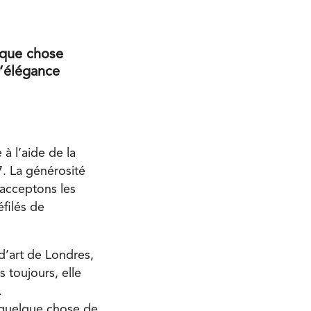
lque chose
l’élégance
 à l’aide de la
7. La générosité
 acceptons les
filés de
’art de Londres,
 toujours, elle
.
 quelque chose de